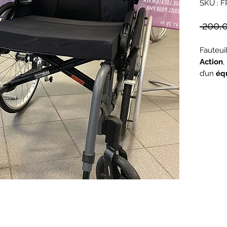
SKU : 
 200,
Fauteui
Action
,
d’un
éq
supplé
amovib
lecture 
On est 
usage 
stabilit
autonom
Mar
Mod
Typ
Larg
Assi
Doss